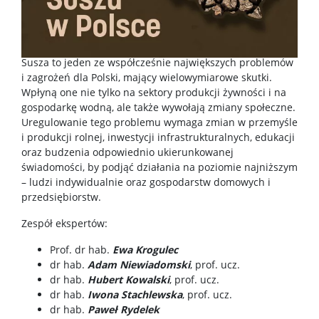
Susza to jeden ze współcześnie największych problemów
i zagrożeń dla Polski, mający wielowymiarowe skutki.
Wpłyną one nie tylko na sektory produkcji żywności i na
gospodarkę wodną, ale także wywołają zmiany społeczne.
Uregulowanie tego problemu wymaga zmian w przemyśle
i produkcji rolnej, inwestycji infrastrukturalnych, edukacji
oraz budzenia odpowiednio ukierunkowanej
świadomości, by podjąć działania na poziomie najniższym
– ludzi indywidualnie oraz gospodarstw domowych i
przedsiębiorstw.
Zespół ekspertów:
Prof. dr hab.
Ewa Krogulec
dr hab.
Adam Niewiadomski
, prof. ucz.
dr hab.
Hubert Kowalski
, prof. ucz.
dr hab.
I
wona Stachlewska
, prof. ucz.
dr hab.
Paweł Rydelek