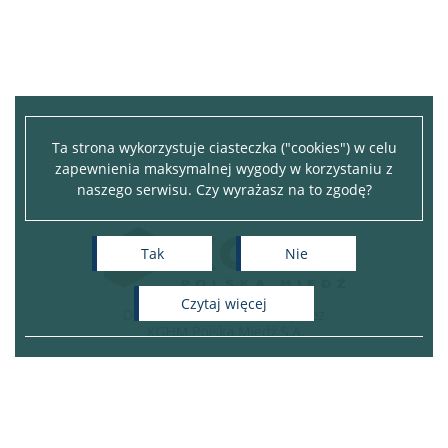
Ta strona wykorzystuje ciasteczka ("cookies") w celu
zapewnienia maksymalnej wygody w korzystaniu z
naszego serwisu. Czy wyrażasz na to zgodę?
Tak
Nie
czytaj więcej