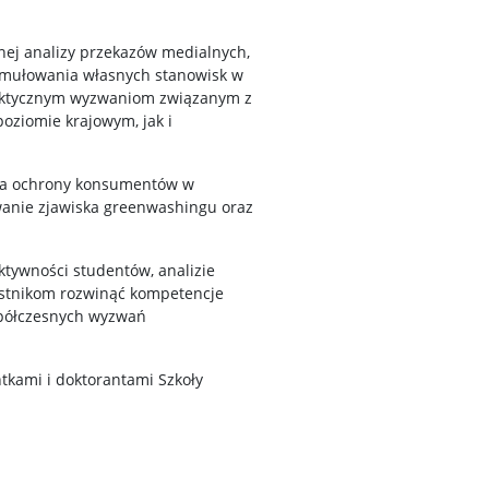
znej analizy przekazów medialnych,
ormułowania własnych stanowisk w
raktycznym wyzwaniom związanym z
oziomie krajowym, jak i
ka ochrony konsumentów w
anie zjawiska greenwashingu oraz
aktywności studentów, analizie
estnikom rozwinąć kompetencje
spółczesnych wyzwań
tkami i doktorantami Szkoły