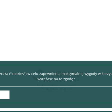
teczka ("cookies") w celu zapewnienia maksymalnej wygody w korzys
wyrażasz na to zgodę?