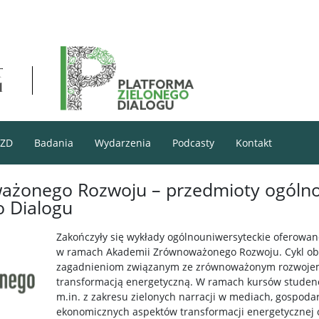
PZD
Badania
Wydarzenia
Podcasty
Kontakt
żonego Rozwoju – przedmioty ogólno
o Dialogu
Zakończyły się wykłady ogólnouniwersyteckie oferowan
w ramach Akademii Zrównoważonego Rozwoju. Cykl ob
zagadnieniom związanym ze zrównoważonym rozwojem,
transformacją energetyczną. W ramach kursów studenci
m.in. z zakresu zielonych narracji w mediach, gospoda
ekonomicznych aspektów transformacji energetycznej cz