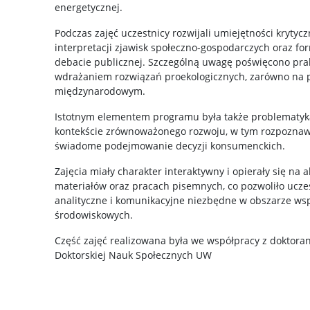
energetycznej.
Podczas zajęć uczestnicy rozwijali umiejętności krytyc
interpretacji zjawisk społeczno-gospodarczych oraz f
debacie publicznej. Szczególną uwagę poświęcono p
wdrażaniem rozwiązań proekologicznych, zarówno na p
międzynarodowym.
Istotnym elementem programu była także problematy
kontekście zrównoważonego rozwoju, w tym rozpoznaw
świadome podejmowanie decyzji konsumenckich.
Zajęcia miały charakter interaktywny i opierały się na 
materiałów oraz pracach pisemnych, co pozwoliło ucz
analityczne i komunikacyjne niezbędne w obszarze w
środowiskowych.
Część zajęć realizowana była we współpracy z doktoran
Doktorskiej Nauk Społecznych UW